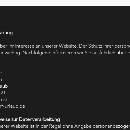
lärung
über Ihr Interesse an unserer Website. Der Schutz Ihrer pers
ehr wichtig. Nachfolgend informieren wir Sie ausführlich übe
:
n
laub
 21
ms)
f-urlaub.de
eise zur Datenverarbeitung
serer Website ist in der Regel ohne Angabe personenbezoge