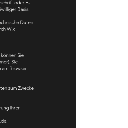
chrift oder E-
williger Basis.
echnische Daten
rch Wix
 können Sie
ner). Sie
Ihrem Browser
aten zum Zwecke
rung Ihrer
.de
.