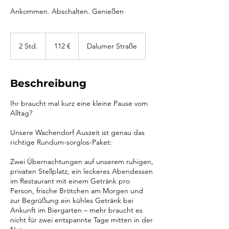
Ankommen. Abschalten. Genießen
112
Euro
2 Std.
2
112 €
Dalumer Straße
S
t
d
Beschreibung
.
Ihr braucht mal kurz eine kleine Pause vom
Alltag?
Unsere Wachendorf Auszeit ist genau das
richtige Rundum-sorglos-Paket:
Zwei Übernachtungen auf unserem ruhigen,
privaten Stellplatz, ein leckeres Abendessen
im Restaurant mit einem Getränk pro
Person, frische Brötchen am Morgen und
zur Begrüßung ein kühles Getränk bei
Ankunft im Biergarten – mehr braucht es
nicht für zwei entspannte Tage mitten in der